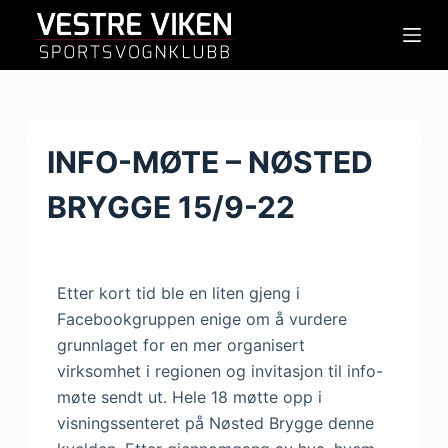
H
o
p
p
t
i
INFO-MØTE – NØSTED
l
BRYGGE 15/9-22
i
n
n
h
Etter kort tid ble en liten gjeng i
o
Facebookgruppen enige om å vurdere
l
grunnlaget for en mer organisert
d
virksomhet i regionen og invitasjon til info-
e
møte sendt ut. Hele 18 møtte opp i
t
visningssenteret på Nøsted Brygge denne