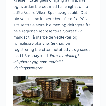
kvelden. Etter gjennomgang av hva, hvem
og hvordan ble det med full enighet om å
stifte Vestre Viken Sportsvognklubb. Det
ble valgt et solid styre hvor flere fra PCN
sitt sentrale styre ble med og deltagere fra
hele regionen representert. Styret fikk
mandat til å utarbeide vedtekter og
formalisere planene. Søknad om
registrering ble etter møtet utfylt og sendt
inn til Brønnøysund.
Foto av planlagt
leilighetsbygg som modell i
visningssenteret.