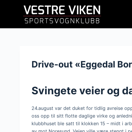
H
o
p
p
t
i
l
i
Drive-out «Eggedal Bo
n
n
h
Svingete veier og d
o
l
d
24.august var det duket for tidlig avreise op
e
oss opp til sitt flotte daglige virke og anle
t
klubbhuset ble satt til klokken 15 – midt i ar
av mot Noresund. Veien ville være stengt i p