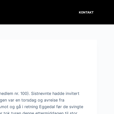
KONTAKT
medlem nr. 100). Sistnevnte hadde invitert
Dagen var en torsdag og avreise fra
i Åmot og gå i retning Eggedal før de svingte
r tok turen denne ettermiddagen til stor