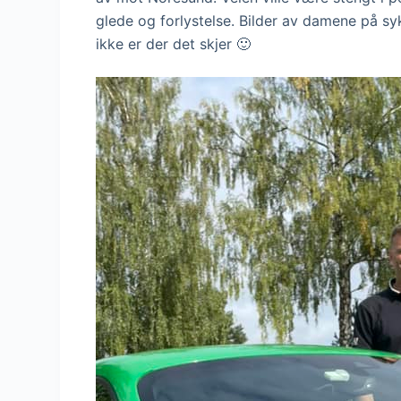
glede og forlystelse. Bilder av damene på sy
ikke er der det skjer 🙂