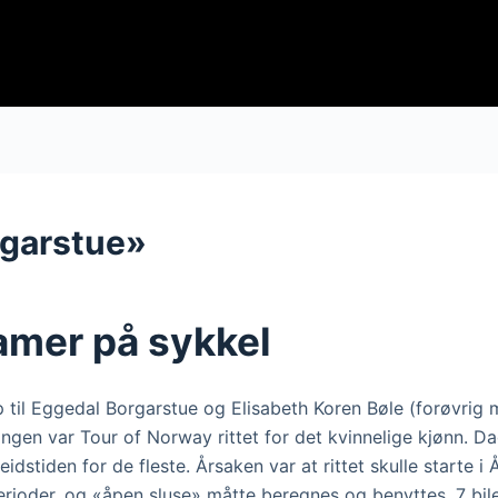
rgarstue»
amer på sykkel
p til Eggedal Borgarstue og Elisabeth Koren Bøle (forøvrig 
dningen var Tour of Norway rittet for det kvinnelige kjønn. 
beidstiden for de fleste. Årsaken var at rittet skulle starte 
erioder, og «åpen sluse» måtte beregnes og benyttes. 7 bile