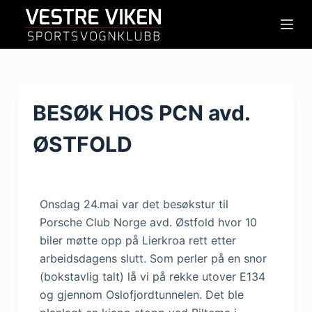
H
o
p
p
t
i
BESØK HOS PCN avd.
l
ØSTFOLD
i
n
n
h
Onsdag 24.mai var det besøkstur til
o
Porsche Club Norge avd. Østfold hvor 10
l
biler møtte opp på Lierkroa rett etter
d
arbeidsdagens slutt. Som perler på en snor
e
(bokstavlig talt) lå vi på rekke utover E134
t
og gjennom Oslofjordtunnelen. Det ble