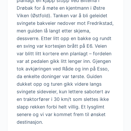
planlagt en kjapp stopp ved Biltema i
Drøbak for å møte en kjentmann i Østre
Viken (Østfold). Tanken var å bli geleidet
svingete bakveier nedover mot Fredrikstad,
men guiden lå langt etter skjema,
dessverre. Etter litt opp en bakke og rundt
en sving var kortesjen brått på E6. Veien
var blitt litt kortere enn planlagt – fordelen
var at pedalen gikk litt lenger inn. Gjengen
tok avkjøringen ved Råde og inn på Esso,
da enkelte doninger var tørste. Guiden
dukket opp og turen gikk videre langs
svingete sideveier, kun lettere sabotert av
en traktorfører i 30 km/t som slettes ikke
slapp rekken forbi helt villig. Et lysglimt
senere og vi var kommet frem til ønsket
destinasjon.